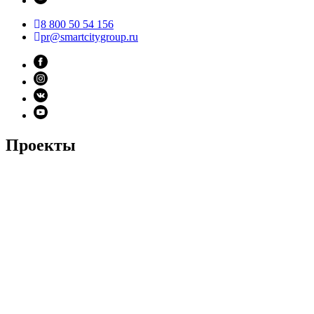
8 800 50 54 156
pr@smartcitygroup.ru
Первый капсульный вокзал в России
Подробнее
Проекты
Первый капсульный вокзал в России